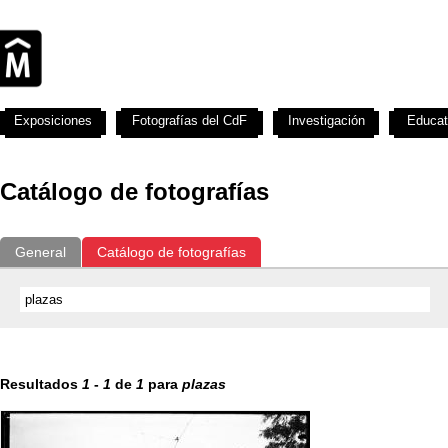
Exposiciones
Fotografías del CdF
Investigación
Educat
Catálogo de fotografías
General
Catálogo de fotografías
Resultados
1
-
1
de
1
para
plazas