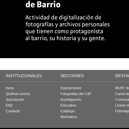
INSTITUCIONALES
SECCIONES
DESTA
Inicio
Exposiciones
MUFF, fes
Quiénes somos
Fotografías del CdF
Canal d
Suscripción
Investigación
Convoca
FAQ
Educativa
Líneas d
Contacto
Catálogo
Fotoviaj
Mediateca