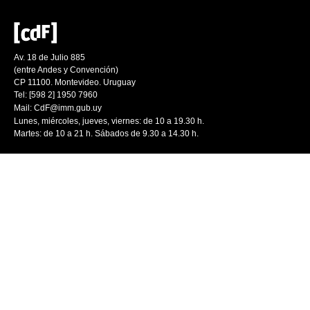
Av. 18 de Julio 885
(entre Andes y Convención)
CP 11100. Montevideo. Uruguay
Tel: [598 2] 1950 7960
Mail:
CdF@imm.gub.uy
Lunes, miércoles, jueves, viernes: de 10 a 19.30 h.
Martes: de 10 a 21 h. Sábados de 9.30 a 14.30 h.