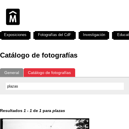
Exposiciones
Fotografías del CdF
Investigación
Educat
Catálogo de fotografías
General
Catálogo de fotografías
Resultados
1
-
1
de
1
para
plazas