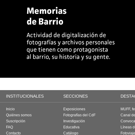
INSTITUCIONALES
SECCIONES
DESTA
Inicio
Exposiciones
MUFF, fes
Quiénes somos
Fotografías del CdF
Canal d
Suscripción
Investigación
Convoca
FAQ
Educativa
Líneas d
Contacto
Catálogo
Fotoviaj