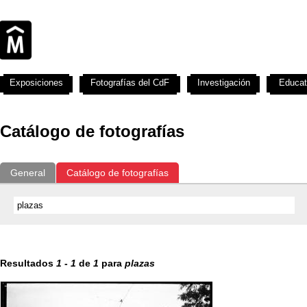
Exposiciones
Fotografías del CdF
Investigación
Educat
Catálogo de fotografías
General
Catálogo de fotografías
Resultados
1
-
1
de
1
para
plazas