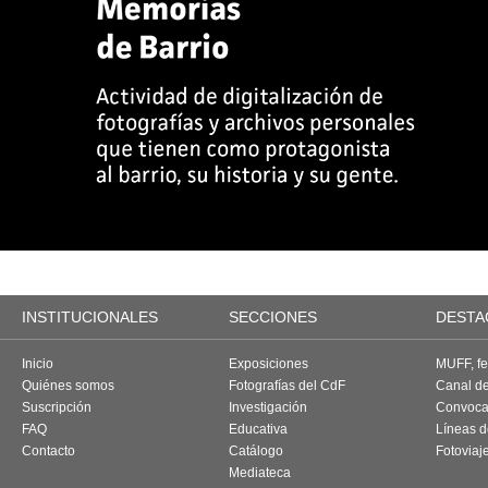
INSTITUCIONALES
SECCIONES
DESTA
Inicio
Exposiciones
MUFF, fes
Quiénes somos
Fotografías del CdF
Canal d
Suscripción
Investigación
Convoca
FAQ
Educativa
Líneas d
Contacto
Catálogo
Fotoviaj
Mediateca