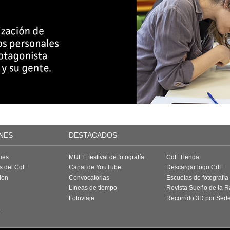
NES
DESTACADOS
nes
MUFF, festival de fotografía
CdF Tienda
as del CdF
Canal de YouTube
Descargar logo CdF
ión
Convocatorias
Escuelas de fotografía
Líneas de tiempo
Revista Sueño de la 
Fotoviaje
Recorrido 3D por Sed
a