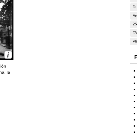
Du
Ar
25
T
Pl
P
ción
ha, la