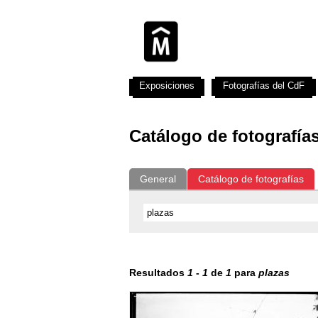
Exposiciones
Fotografías del CdF
Catálogo de fotografía
General
Catálogo de fotografías
Resultados
1
-
1
de
1
para
plazas