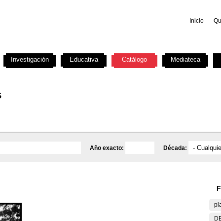
Inicio
Qu
Investigación
Educativa
Catálogo
Mediateca
s
Año exacto:
Década:
F
pl
DE