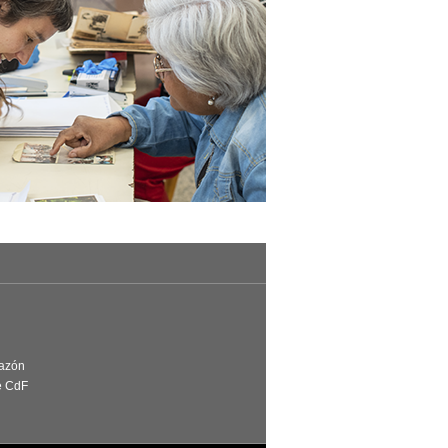
Razón
e CdF