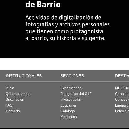
INSTITUCIONALES
SECCIONES
DESTA
Inicio
Exposiciones
MUFF, fes
Quiénes somos
Fotografías del CdF
Canal d
Suscripción
Investigación
Convoca
FAQ
Educativa
Líneas d
Contacto
Catálogo
Fotoviaj
Mediateca