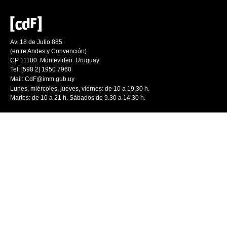
Av. 18 de Julio 885
(entre Andes y Convención)
CP 11100. Montevideo. Uruguay
Tel: [598 2] 1950 7960
Mail:
CdF@imm.gub.uy
Lunes, miércoles, jueves, viernes: de 10 a 19.30 h.
Martes: de 10 a 21 h. Sábados de 9.30 a 14.30 h.