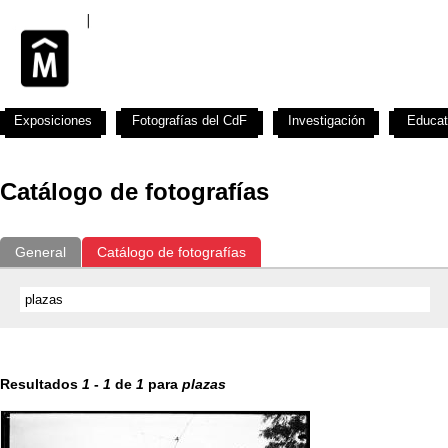
Exposiciones
Fotografías del CdF
Investigación
Educat
Catálogo de fotografías
General
Catálogo de fotografías
Resultados
1
-
1
de
1
para
plazas