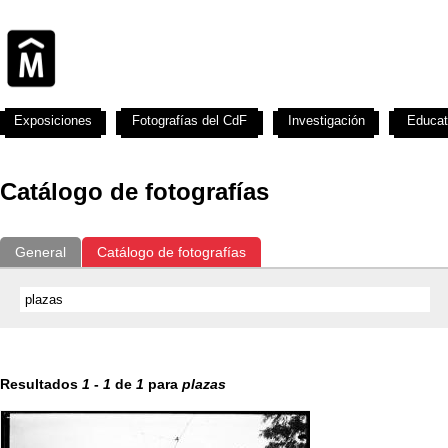
Exposiciones
Fotografías del CdF
Investigación
Educat
Catálogo de fotografías
General
Catálogo de fotografías
Resultados
1
-
1
de
1
para
plazas