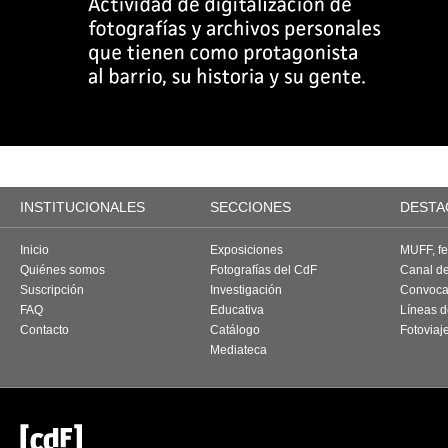
INSTITUCIONALES
SECCIONES
DESTA
Inicio
Exposiciones
MUFF, fes
Quiénes somos
Fotografías del CdF
Canal d
Suscripción
Investigación
Convoca
FAQ
Educativa
Líneas d
Contacto
Catálogo
Fotoviaj
Mediateca