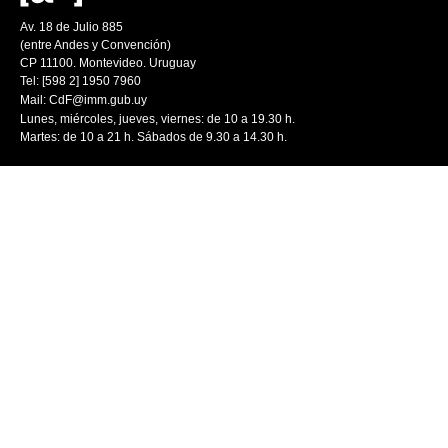
Av. 18 de Julio 885
(entre Andes y Convención)
CP 11100. Montevideo. Uruguay
Tel: [598 2] 1950 7960
Mail:
CdF@imm.gub.uy
Lunes, miércoles, jueves, viernes: de 10 a 19.30 h.
Martes: de 10 a 21 h. Sábados de 9.30 a 14.30 h.