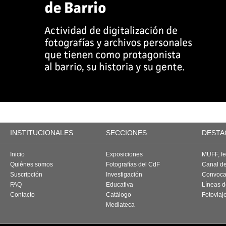
INSTITUCIONALES
SECCIONES
DESTA
Inicio
Exposiciones
MUFF, fes
Quiénes somos
Fotografías del CdF
Canal d
Suscripción
Investigación
Convoca
FAQ
Educativa
Líneas d
Contacto
Catálogo
Fotoviaj
Mediateca