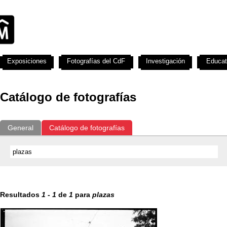
Exposiciones
Fotografías del CdF
Investigación
Educat
Catálogo de fotografías
General
Catálogo de fotografías
Resultados
1
-
1
de
1
para
plazas