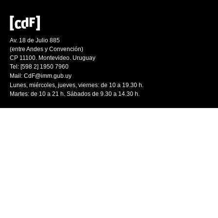
Av. 18 de Julio 885
(entre Andes y Convención)
CP 11100. Montevideo. Uruguay
Tel: [598 2] 1950 7960
Mail:
CdF@imm.gub.uy
Lunes, miércoles, jueves, viernes: de 10 a 19.30 h.
Martes: de 10 a 21 h. Sábados de 9.30 a 14.30 h.