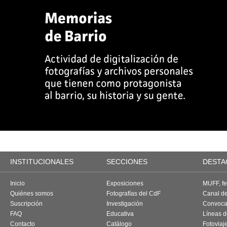
INSTITUCIONALES
SECCIONES
DESTA
Inicio
Exposiciones
MUFF, fes
Quiénes somos
Fotografías del CdF
Canal d
Suscripción
Investigación
Convoca
FAQ
Educativa
Líneas d
Contacto
Catálogo
Fotoviaj