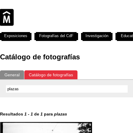
Exposiciones
Fotografías del CdF
Investigación
Educat
Catálogo de fotografías
General
Catálogo de fotografías
Resultados
1
-
1
de
1
para
plazas