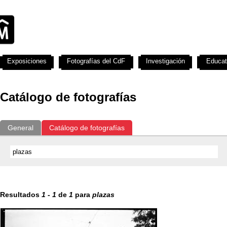
Exposiciones
Fotografías del CdF
Investigación
Educat
Catálogo de fotografías
General
Catálogo de fotografías
Resultados
1
-
1
de
1
para
plazas