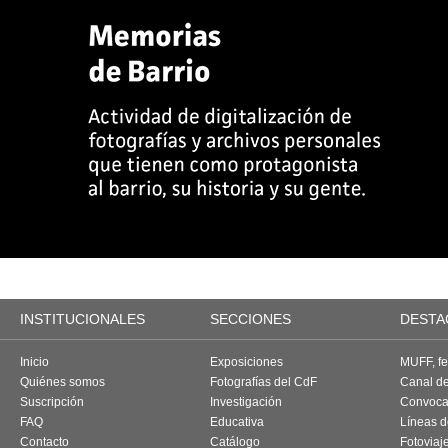
INSTITUCIONALES
SECCIONES
DESTA
Inicio
Exposiciones
MUFF, fes
Quiénes somos
Fotografías del CdF
Canal d
Suscripción
Investigación
Convoca
FAQ
Educativa
Líneas d
Contacto
Catálogo
Fotoviaj