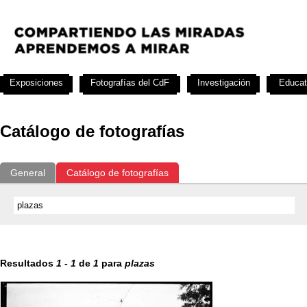
Exposiciones
Fotografías del CdF
Investigación
Educat
Catálogo de fotografías
General
Catálogo de fotografías
Resultados
1
-
1
de
1
para
plazas