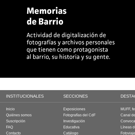
INSTITUCIONALES
SECCIONES
DESTA
Inicio
Exposiciones
MUFF, fes
Quiénes somos
Fotografías del CdF
Canal d
Suscripción
Investigación
Convoca
FAQ
Educativa
Líneas d
Contacto
Catálogo
Fotoviaj