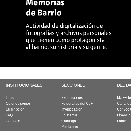
INSTITUCIONALES
SECCIONES
DESTA
Inicio
Exposiciones
MUFF, fes
Quiénes somos
Fotografías del CdF
Canal d
Suscripción
Investigación
Convoca
FAQ
Educativa
Líneas d
Contacto
Catálogo
Fotoviaj
Mediateca