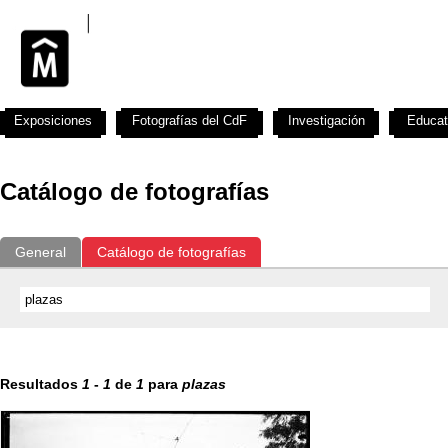
Exposiciones
Fotografías del CdF
Investigación
Educat
Catálogo de fotografías
General
Catálogo de fotografías
Resultados
1
-
1
de
1
para
plazas