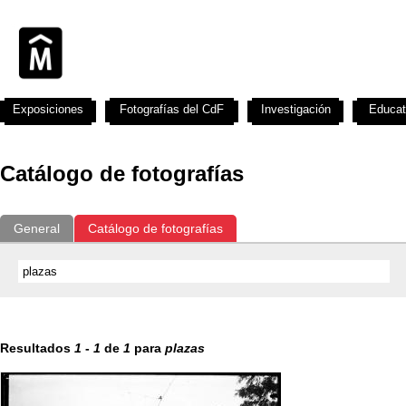
Exposiciones
Fotografías del CdF
Investigación
Educat
Catálogo de fotografías
General
Catálogo de fotografías
Resultados
1
-
1
de
1
para
plazas