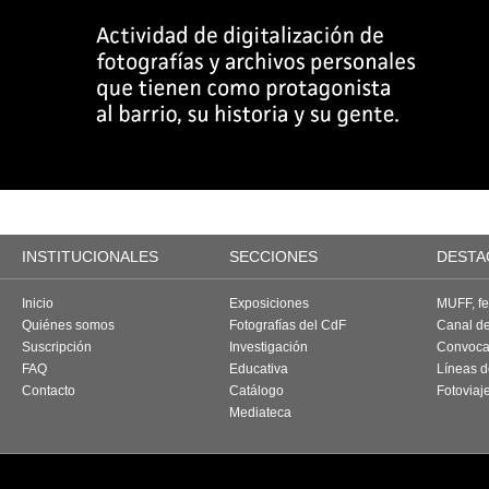
INSTITUCIONALES
SECCIONES
DESTA
Inicio
Exposiciones
MUFF, fes
Quiénes somos
Fotografías del CdF
Canal d
Suscripción
Investigación
Convoca
FAQ
Educativa
Líneas d
Contacto
Catálogo
Fotoviaj
Mediateca