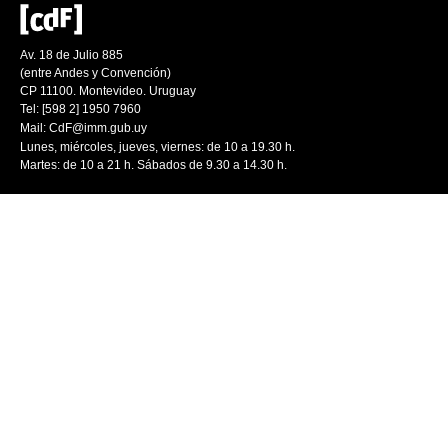
Av. 18 de Julio 885
(entre Andes y Convención)
CP 11100. Montevideo. Uruguay
Tel: [598 2] 1950 7960
Mail:
CdF@imm.gub.uy
Lunes, miércoles, jueves, viernes: de 10 a 19.30 h.
Martes: de 10 a 21 h. Sábados de 9.30 a 14.30 h.