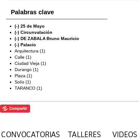
Palabras clave
(-)
25 de Mayo
(-)
Circunvalación
(-)
DE ZABALA Bruno Mauricio
(-)
Palacio
Arquitectura (1)
Calle (1)
Ciudad Vieja (1)
Durango (1)
Plaza (1)
Solís (1)
TARANCO (1)
Exposiciones
Investigación
Fotografías del CdF
Mediateca
Educativa
Catálogo