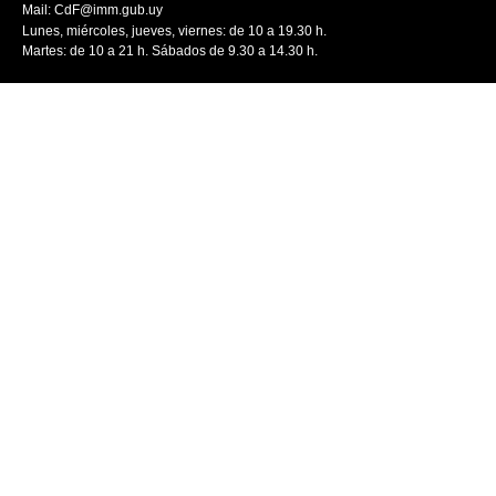
Mail:
CdF@imm.gub.uy
Lunes, miércoles, jueves, viernes: de 10 a 19.30 h.
Martes: de 10 a 21 h. Sábados de 9.30 a 14.30 h.