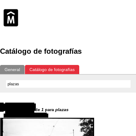
Catálogo de fotografías
General
Catálogo de fotografías
Resultados
1
-
1
de
1
para
plazas