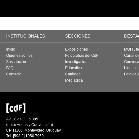
INSTITUCIONALES
SECCIONES
DESTA
Inicio
Exposiciones
MUFF, fes
Quiénes somos
Fotografías del CdF
Canal d
Suscripción
Investigación
Convoca
FAQ
Educativa
Líneas d
Contacto
Catálogo
Fotoviaj
Mediateca
Av. 18 de Julio 885
(entre Andes y Convención)
CP 11100. Montevideo. Uruguay
Tel: [598 2] 1950 7960