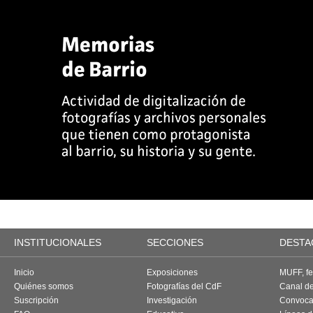
INSTITUCIONALES
SECCIONES
DESTA
Inicio
Exposiciones
MUFF, fes
Quiénes somos
Fotografías del CdF
Canal d
Suscripción
Investigación
Convoca