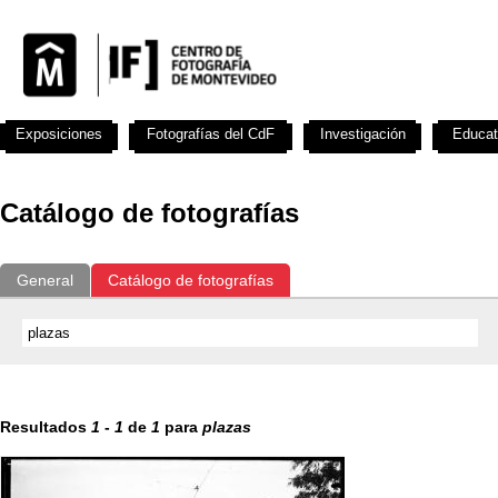
Exposiciones
Fotografías del CdF
Investigación
Educat
Catálogo de fotografías
General
Catálogo de fotografías
Resultados
1
-
1
de
1
para
plazas