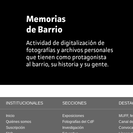
INSTITUCIONALES
SECCIONES
DESTA
Inicio
Exposiciones
MUFF, fes
Quiénes somos
Fotografías del CdF
Canal d
Suscripción
Investigación
Convoca