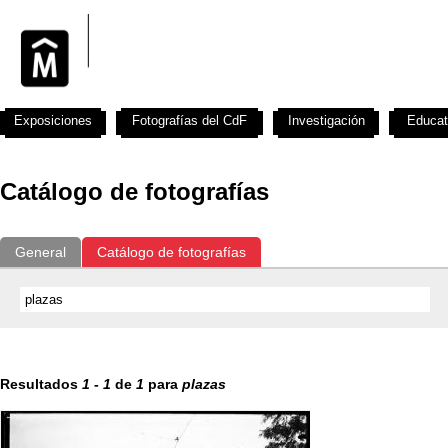
Exposiciones
Fotografías del CdF
Investigación
Educat
Catálogo de fotografías
General
Catálogo de fotografías
Resultados
1
-
1
de
1
para
plazas