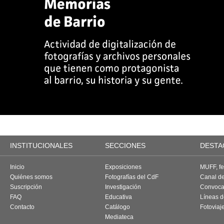
INSTITUCIONALES
SECCIONES
DESTA
Inicio
Exposiciones
MUFF, fes
Quiénes somos
Fotografías del CdF
Canal d
Suscripción
Investigación
Convoca
FAQ
Educativa
Líneas d
Contacto
Catálogo
Fotoviaj
Mediateca