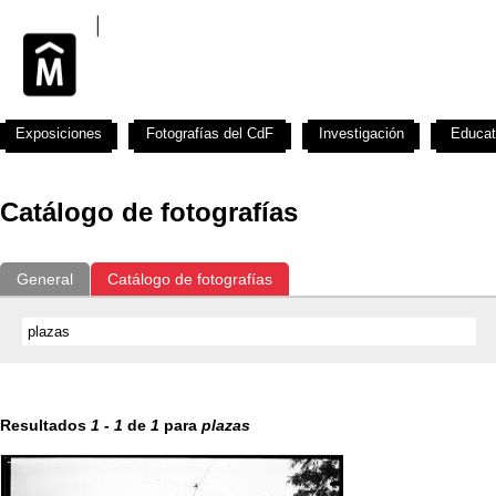
Exposiciones
Fotografías del CdF
Investigación
Educat
Catálogo de fotografías
General
Catálogo de fotografías
Resultados
1
-
1
de
1
para
plazas