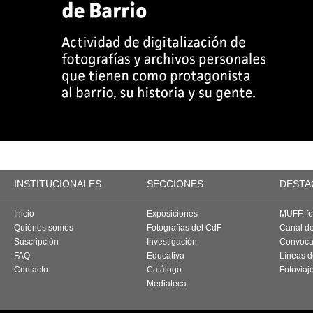
INSTITUCIONALES
SECCIONES
DESTA
Inicio
Exposiciones
MUFF, fes
Quiénes somos
Fotografías del CdF
Canal d
Suscripción
Investigación
Convoca
FAQ
Educativa
Líneas d
Contacto
Catálogo
Fotoviaj
Mediateca