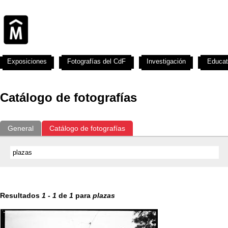
Exposiciones
Fotografías del CdF
Investigación
Educat
Catálogo de fotografías
General
Catálogo de fotografías
Resultados
1
-
1
de
1
para
plazas