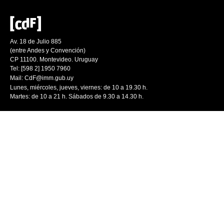
Av. 18 de Julio 885
(entre Andes y Convención)
CP 11100. Montevideo. Uruguay
Tel: [598 2] 1950 7960
Mail:
CdF@imm.gub.uy
Lunes, miércoles, jueves, viernes: de 10 a 19.30 h.
Martes: de 10 a 21 h. Sábados de 9.30 a 14.30 h.