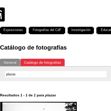
Exposiciones
Fotografías del CdF
Investigación
Educat
Catálogo de fotografías
General
Catálogo de fotografías
Resultados
1
-
1
de
1
para
plazas