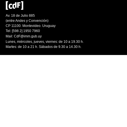
Av. 18 de Julio 885
(entre Andes y Convención)
CP 11100. Montevideo. Uruguay
Tel: [598 2] 1950 7960
Mail:
CdF@imm.gub.uy
Lunes, miércoles, jueves, viernes: de 10 a 19.30 h.
Martes: de 10 a 21 h. Sábados de 9.30 a 14.30 h.