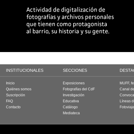
INSTITUCIONALES
SECCIONES
DESTA
Inicio
Exposiciones
MUFF, fes
Quiénes somos
Fotografías del CdF
Canal d
Suscripción
Investigación
Convoca
FAQ
Educativa
Líneas d
Contacto
Catálogo
Fotoviaj
Mediateca