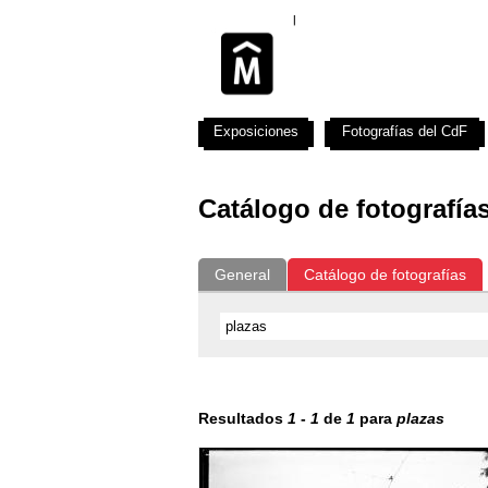
Exposiciones
Fotografías del CdF
Catálogo de fotografía
General
Catálogo de fotografías
Resultados
1
-
1
de
1
para
plazas