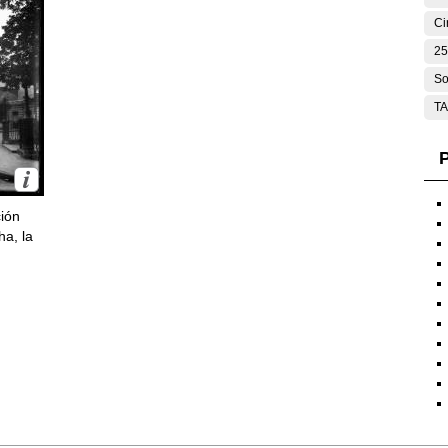
Ci
25
So
T
P
ción
ha, la