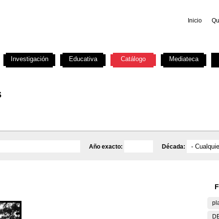
Inicio
Qu
Investigación
Educativa
Catálogo
Mediateca
s
Año exacto:
Década:
F
pl
DE