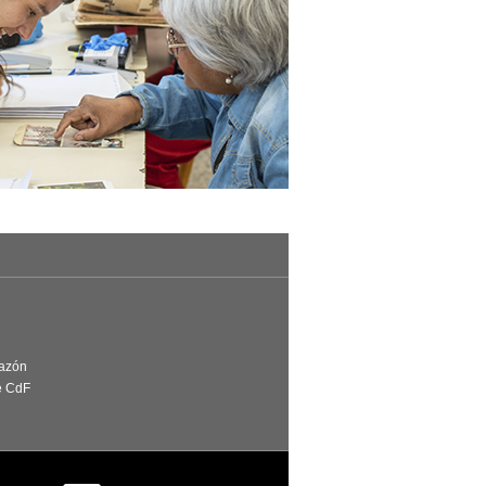
Razón
e CdF