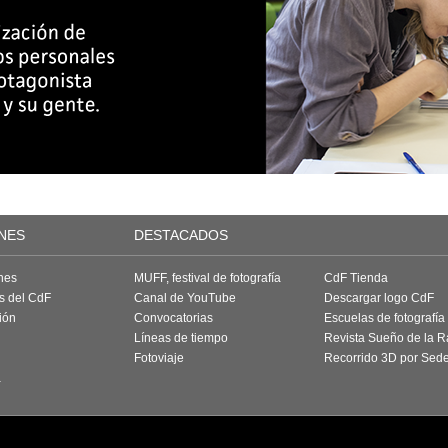
NES
DESTACADOS
nes
MUFF, festival de fotografía
CdF Tienda
as del CdF
Canal de YouTube
Descargar logo CdF
ión
Convocatorias
Escuelas de fotografía
Líneas de tiempo
Revista Sueño de la 
Fotoviaje
Recorrido 3D por Sed
a