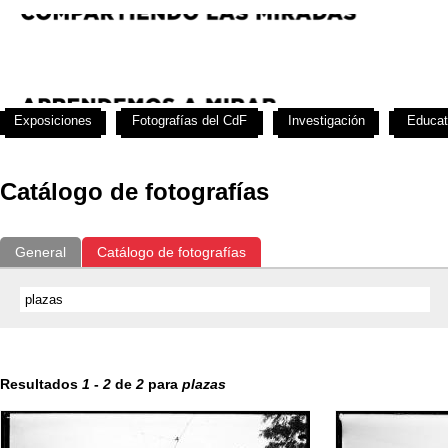
Exposiciones
Fotografías del CdF
Investigación
Educat
Catálogo de fotografías
General
Catálogo de fotografías
Resultados
1
-
2
de
2
para
plazas