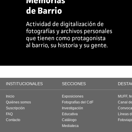
INSTITUCIONALES
SECCIONES
DESTA
Inicio
Exposiciones
MUFF, fes
Quiénes somos
Fotografías del CdF
Canal d
Suscripción
Investigación
Convoca
FAQ
Educativa
Líneas d
Contacto
Catálogo
Fotoviaj
Mediateca