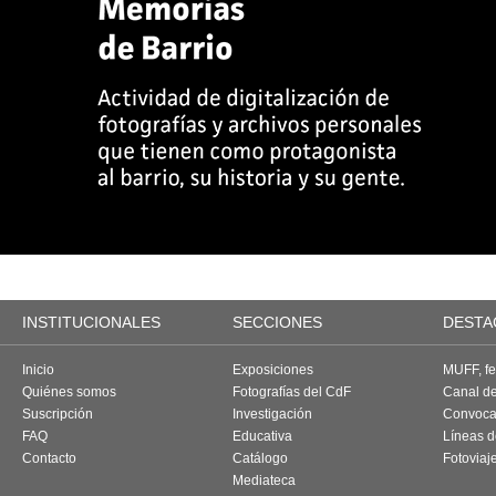
INSTITUCIONALES
SECCIONES
DESTA
Inicio
Exposiciones
MUFF, fes
Quiénes somos
Fotografías del CdF
Canal d
Suscripción
Investigación
Convoca
FAQ
Educativa
Líneas d
Contacto
Catálogo
Fotoviaj
Mediateca