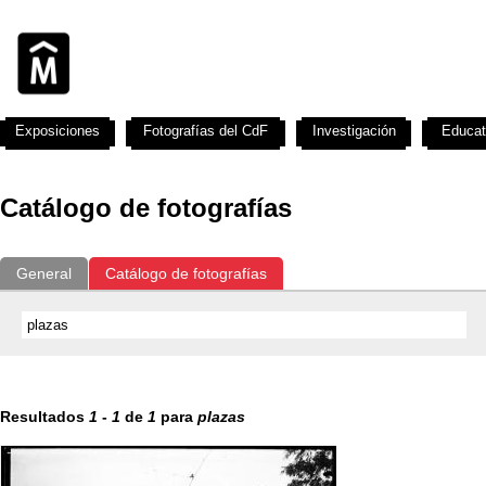
Exposiciones
Fotografías del CdF
Investigación
Educat
Catálogo de fotografías
General
Catálogo de fotografías
Resultados
1
-
1
de
1
para
plazas