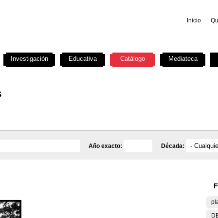
Inicio
Qu
Investigación
Educativa
Catálogo
Mediateca
s
Año exacto:
Década:
F
pl
DE