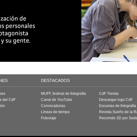
NES
DESTACADOS
nes
MUFF, festival de fotografía
CdF Tienda
as del CdF
Canal de YouTube
Descargar logo CdF
ión
Convocatorias
Escuelas de fotografía
Líneas de tiempo
Revista Sueño de la 
Fotoviaje
Recorrido 3D por Sed
a