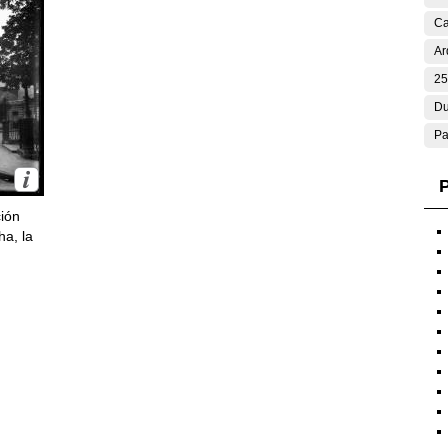
Ca
Ar
25
Du
Pa
P
ción
ha, la