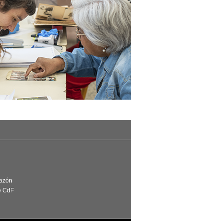
Razón
e CdF