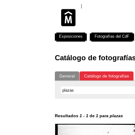
Exposiciones
Fotografías del CdF
Catálogo de fotografía
General
Catálogo de fotografías
Resultados
1
-
1
de
1
para
plazas