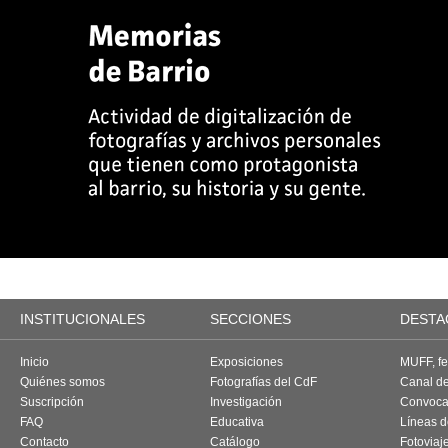
INSTITUCIONALES
SECCIONES
DESTA
Inicio
Exposiciones
MUFF, fes
Quiénes somos
Fotografías del CdF
Canal d
Suscripción
Investigación
Convoca
FAQ
Educativa
Líneas d
Contacto
Catálogo
Fotoviaj