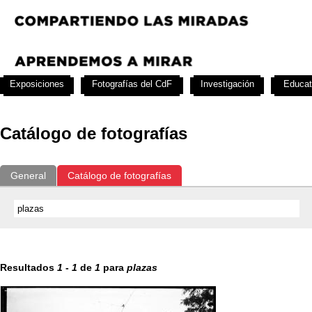
Exposiciones
Fotografías del CdF
Investigación
Educat
Catálogo de fotografías
General
Catálogo de fotografías
Resultados
1
-
1
de
1
para
plazas