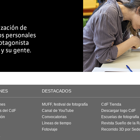
NES
DESTACADOS
nes
MUFF, festival de fotografía
CdF Tienda
as del CdF
Canal de YouTube
Descargar logo CdF
ión
Convocatorias
Escuelas de fotografía
Líneas de tiempo
Revista Sueño de la 
Fotoviaje
Recorrido 3D por Sed
a