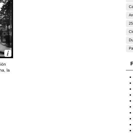
Ca
Ar
25
Ci
Du
Pa
P
ción
ha, la