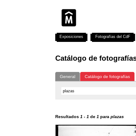
Exposiciones
Fotografías del CdF
Catálogo de fotografía
General
Catálogo de fotografías
Resultados
1
-
1
de
1
para
plazas