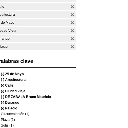
lle
quitectura
 de Mayo
udad Vieja
rango
lacio
alabras clave
(-)
25 de Mayo
(-)
Arquitectura
(-)
Calle
(-)
Ciudad Vieja
(-)
DE ZABALA Bruno Mauricio
(-)
Durango
(-)
Palacio
Circunvalación (1)
Plaza (1)
Solís (1)