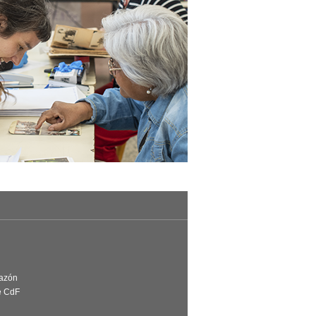
Razón
e CdF