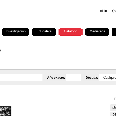
Inicio
Qu
Investigación
Educativa
Catálogo
Mediateca
s
Año exacto:
Década:
F
pl
DE