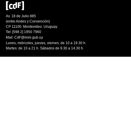
Av. 18 de Julio 885
(entre Andes y Convención)
CP 11100. Montevideo. Uruguay
Tel: [598 2] 1950 7960
Mail:
CdF@imm.gub.uy
Lunes, miércoles, jueves, viernes: de 10 a 19.30 h.
Martes: de 10 a 21 h. Sábados de 9.30 a 14.30 h.