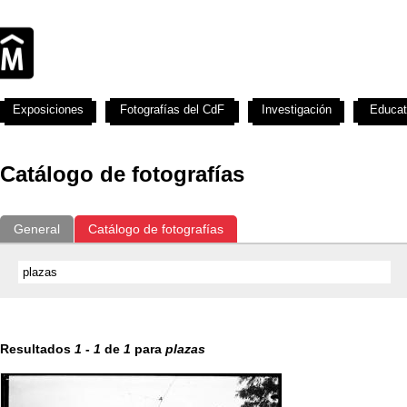
Exposiciones
Fotografías del CdF
Investigación
Educat
Catálogo de fotografías
General
Catálogo de fotografías
Resultados
1
-
1
de
1
para
plazas