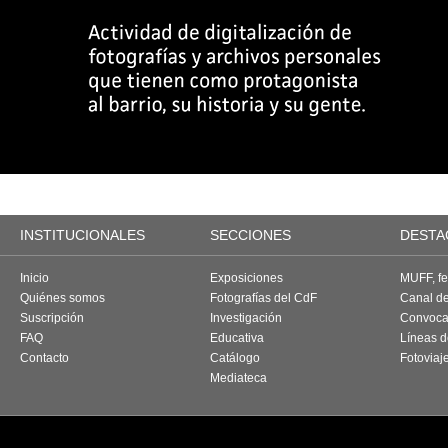
INSTITUCIONALES
SECCIONES
DESTA
Inicio
Exposiciones
MUFF, fes
Quiénes somos
Fotografías del CdF
Canal d
Suscripción
Investigación
Convoca
FAQ
Educativa
Líneas d
Contacto
Catálogo
Fotoviaj
Mediateca