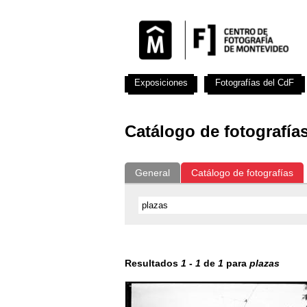
Exposiciones
Fotografías del CdF
Catálogo de fotografía
General
Catálogo de fotografías
Resultados
1
-
1
de
1
para
plazas