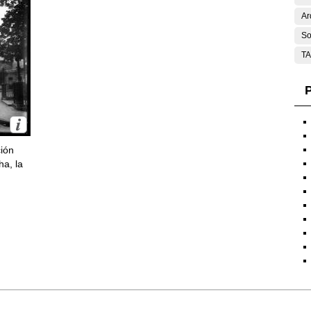
Ar
So
T
P
ción
ha, la