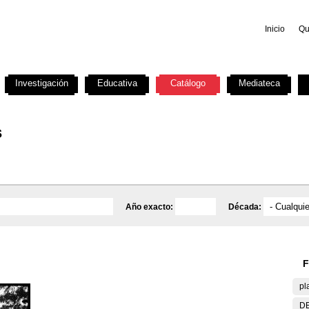
Inicio
Qu
Investigación
Educativa
Catálogo
Mediateca
s
Año exacto:
Década:
F
pl
DE