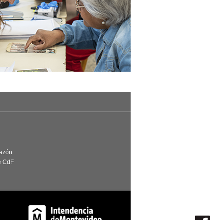
Razón
e CdF