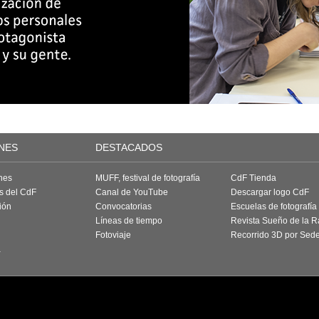
NES
DESTACADOS
nes
MUFF, festival de fotografía
CdF Tienda
as del CdF
Canal de YouTube
Descargar logo CdF
ión
Convocatorias
Escuelas de fotografía
Líneas de tiempo
Revista Sueño de la 
Fotoviaje
Recorrido 3D por Sed
a