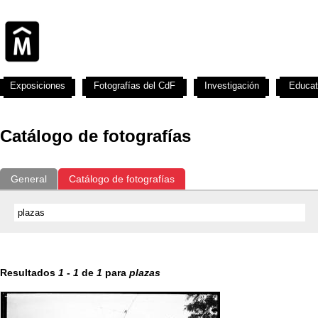
Exposiciones
Fotografías del CdF
Investigación
Educat
Catálogo de fotografías
General
Catálogo de fotografías
Resultados
1
-
1
de
1
para
plazas