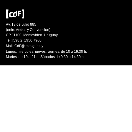
Av. 18 de Julio 885
(entre Andes y Convención)
CP 11100. Montevideo. Uruguay
Tel: [598 2] 1950 7960
Mail:
CdF@imm.gub.uy
Lunes, miércoles, jueves, viernes: de 10 a 19.30 h.
Martes: de 10 a 21 h. Sábados de 9.30 a 14.30 h.