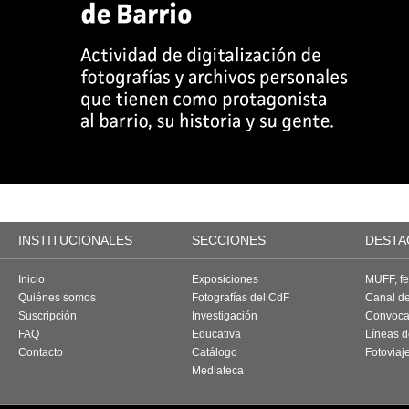
INSTITUCIONALES
SECCIONES
DESTA
Inicio
Exposiciones
MUFF, fes
Quiénes somos
Fotografías del CdF
Canal d
Suscripción
Investigación
Convoca
FAQ
Educativa
Líneas d
Contacto
Catálogo
Fotoviaj
Mediateca