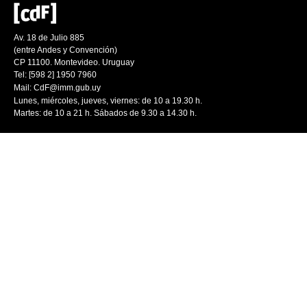
Av. 18 de Julio 885
(entre Andes y Convención)
CP 11100. Montevideo. Uruguay
Tel: [598 2] 1950 7960
Mail:
CdF@imm.gub.uy
Lunes, miércoles, jueves, viernes: de 10 a 19.30 h.
Martes: de 10 a 21 h. Sábados de 9.30 a 14.30 h.