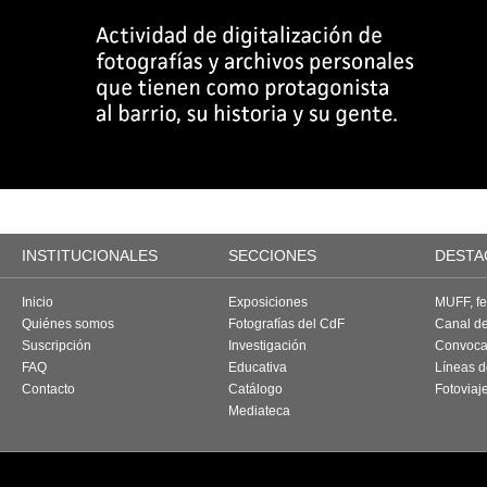
INSTITUCIONALES
SECCIONES
DESTA
Inicio
Exposiciones
MUFF, fes
Quiénes somos
Fotografías del CdF
Canal d
Suscripción
Investigación
Convoca
FAQ
Educativa
Líneas d
Contacto
Catálogo
Fotoviaj
Mediateca