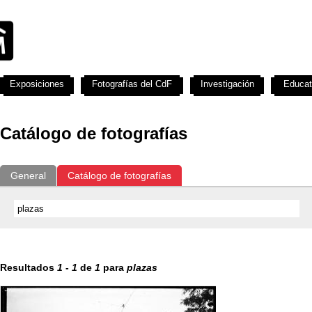
Exposiciones
Fotografías del CdF
Investigación
Educat
Catálogo de fotografías
General
Catálogo de fotografías
Resultados
1
-
1
de
1
para
plazas