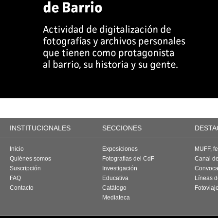
INSTITUCIONALES
SECCIONES
DESTA
Inicio
Exposiciones
MUFF, fes
Quiénes somos
Fotografías del CdF
Canal d
Suscripción
Investigación
Convoca
FAQ
Educativa
Líneas d
Contacto
Catálogo
Fotoviaj
Mediateca