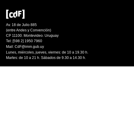
Av. 18 de Julio 885
(entre Andes y Convención)
CP 11100. Montevideo. Uruguay
Tel: [598 2] 1950 7960
Mail:
CdF@imm.gub.uy
Lunes, miércoles, jueves, viernes: de 10 a 19.30 h.
Martes: de 10 a 21 h. Sábados de 9.30 a 14.30 h.