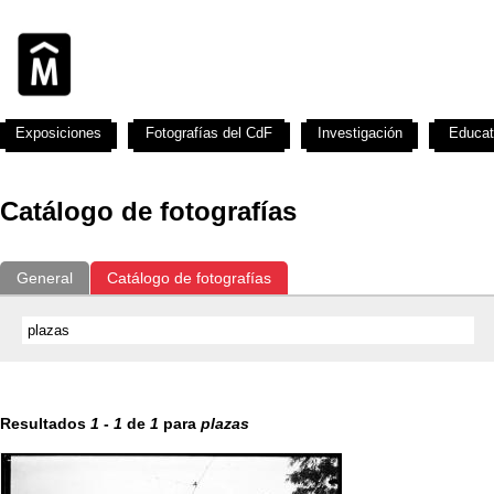
Exposiciones
Fotografías del CdF
Investigación
Educat
Catálogo de fotografías
General
Catálogo de fotografías
Resultados
1
-
1
de
1
para
plazas