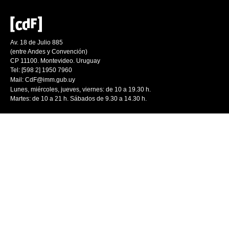
Av. 18 de Julio 885
(entre Andes y Convención)
CP 11100. Montevideo. Uruguay
Tel: [598 2] 1950 7960
Mail:
CdF@imm.gub.uy
Lunes, miércoles, jueves, viernes: de 10 a 19.30 h.
Martes: de 10 a 21 h. Sábados de 9.30 a 14.30 h.