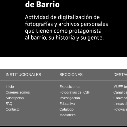
INSTITUCIONALES
SECCIONES
DESTA
Inicio
Exposiciones
MUFF, fes
Quiénes somos
Fotografías del CdF
Canal d
Suscripción
Investigación
Convoca
FAQ
Educativa
Líneas d
Contacto
Catálogo
Fotoviaj
Mediateca