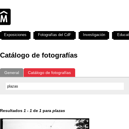
Exposiciones
Fotografías del CdF
Investigación
Educat
Catálogo de fotografías
General
Catálogo de fotografías
Resultados
1
-
1
de
1
para
plazas