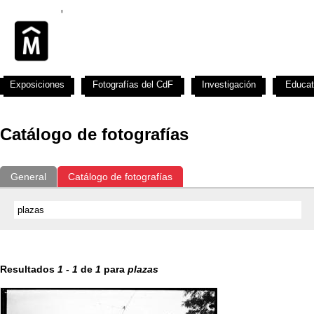
Exposiciones
Fotografías del CdF
Investigación
Educat
Catálogo de fotografías
General
Catálogo de fotografías
Resultados
1
-
1
de
1
para
plazas