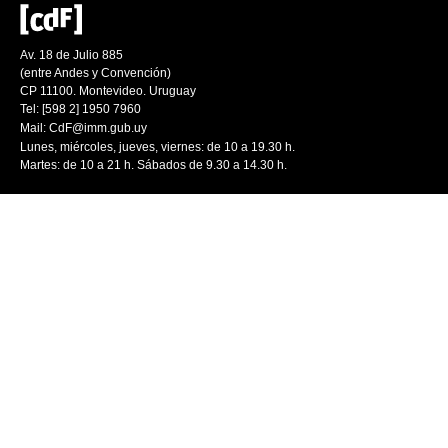
Av. 18 de Julio 885
(entre Andes y Convención)
CP 11100. Montevideo. Uruguay
Tel: [598 2] 1950 7960
Mail:
CdF@imm.gub.uy
Lunes, miércoles, jueves, viernes: de 10 a 19.30 h.
Martes: de 10 a 21 h. Sábados de 9.30 a 14.30 h.