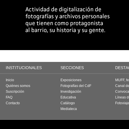
INSTITUCIONALES
SECCIONES
DESTA
Inicio
Exposiciones
MUFF, fes
Quiénes somos
Fotografías del CdF
Canal d
Suscripción
Investigación
Convoca
FAQ
Educativa
Líneas d
Contacto
Catálogo
Fotoviaj
Mediateca