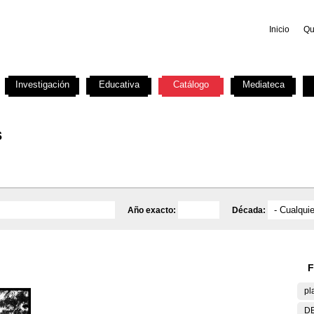
Inicio
Qu
Investigación
Educativa
Catálogo
Mediateca
s
Año exacto:
Década:
F
pl
DE