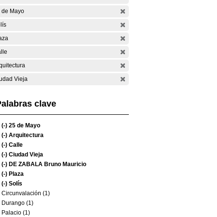
 de Mayo
lís
aza
lle
quitectura
udad Vieja
alabras clave
(-)
25 de Mayo
(-)
Arquitectura
(-)
Calle
(-)
Ciudad Vieja
(-)
DE ZABALA Bruno Mauricio
(-)
Plaza
(-)
Solís
Circunvalación (1)
Durango (1)
Palacio (1)