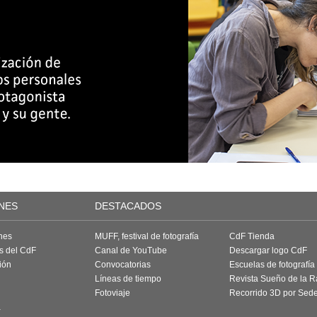
NES
DESTACADOS
nes
MUFF, festival de fotografía
CdF Tienda
as del CdF
Canal de YouTube
Descargar logo CdF
ión
Convocatorias
Escuelas de fotografía
Líneas de tiempo
Revista Sueño de la 
Fotoviaje
Recorrido 3D por Sed
a