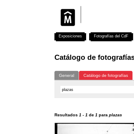
Exposiciones
Fotografías del CdF
Catálogo de fotografía
General
Catálogo de fotografías
Resultados
1
-
1
de
1
para
plazas