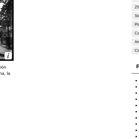
25
So
Pl
Ca
Ar
Ci
P
ción
ha, la