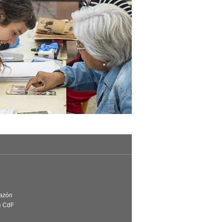
Razón
e CdF