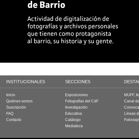
INSTITUCIONALES
SECCIONES
DESTA
Inicio
Exposiciones
MUFF, fes
Quiénes somos
Fotografías del CdF
Canal d
Suscripción
Investigación
Convoca
FAQ
Educativa
Líneas d
Contacto
Catálogo
Fotoviaj
Mediateca