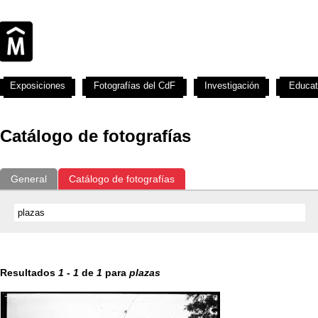
Exposiciones
Fotografías del CdF
Investigación
Educat
Catálogo de fotografías
General
Catálogo de fotografías
Resultados
1
-
1
de
1
para
plazas