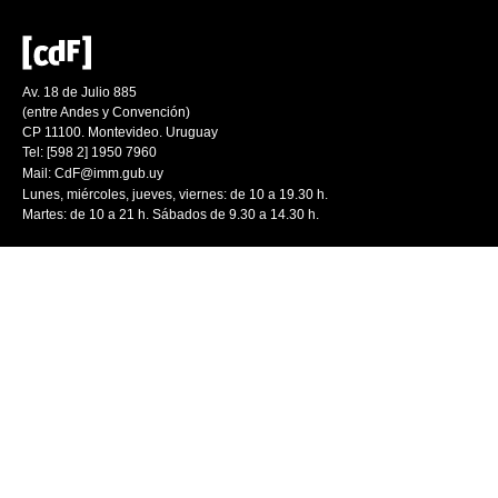
Av. 18 de Julio 885
(entre Andes y Convención)
CP 11100. Montevideo. Uruguay
Tel: [598 2] 1950 7960
Mail:
CdF@imm.gub.uy
Lunes, miércoles, jueves, viernes: de 10 a 19.30 h.
Martes: de 10 a 21 h. Sábados de 9.30 a 14.30 h.