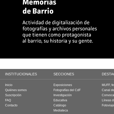
INSTITUCIONALES
SECCIONES
DESTA
Inicio
Exposiciones
MUFF, fes
Quiénes somos
Fotografías del CdF
Canal d
Suscripción
Investigación
Convoca
FAQ
Educativa
Líneas d
Contacto
Catálogo
Fotoviaj
Mediateca