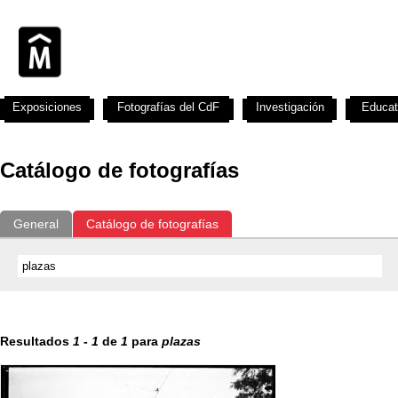
Exposiciones
Fotografías del CdF
Investigación
Educat
Catálogo de fotografías
General
Catálogo de fotografías
Resultados
1
-
1
de
1
para
plazas