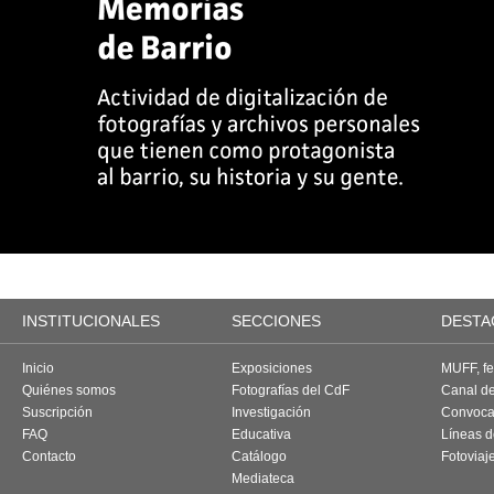
INSTITUCIONALES
SECCIONES
DESTA
Inicio
Exposiciones
MUFF, fes
Quiénes somos
Fotografías del CdF
Canal d
Suscripción
Investigación
Convoca
FAQ
Educativa
Líneas d
Contacto
Catálogo
Fotoviaj
Mediateca