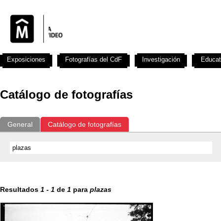
Exposiciones
Fotografías del CdF
Investigación
Educat
Catálogo de fotografías
General
Catálogo de fotografías
Resultados
1
-
1
de
1
para
plazas