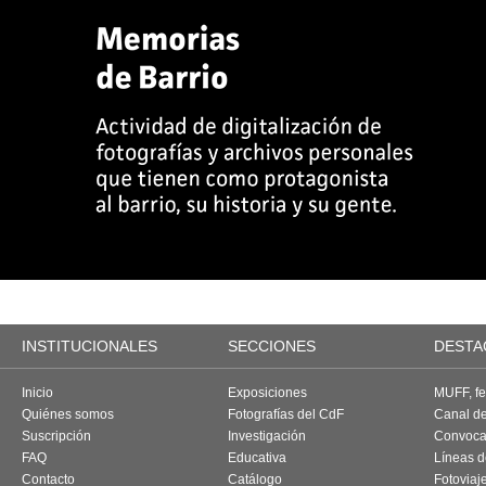
INSTITUCIONALES
SECCIONES
DESTA
Inicio
Exposiciones
MUFF, fes
Quiénes somos
Fotografías del CdF
Canal d
Suscripción
Investigación
Convoca
FAQ
Educativa
Líneas d
Contacto
Catálogo
Fotoviaj