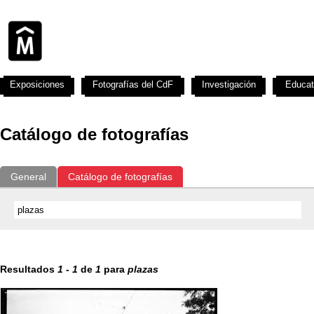
Exposiciones
Fotografías del CdF
Investigación
Educat
Catálogo de fotografías
General
Catálogo de fotografías
Resultados
1
-
1
de
1
para
plazas