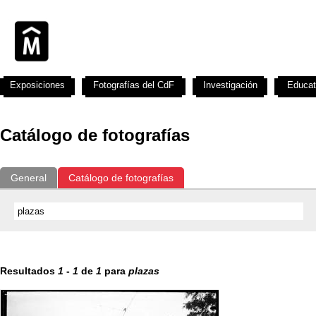
Exposiciones
Fotografías del CdF
Investigación
Educat
Catálogo de fotografías
General
Catálogo de fotografías
Resultados
1
-
1
de
1
para
plazas