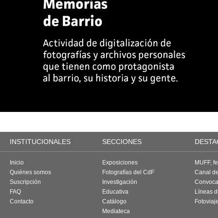
INSTITUCIONALES
SECCIONES
DESTA
Inicio
Exposiciones
MUFF, fes
Quiénes somos
Fotografías del CdF
Canal d
Suscripción
Investigación
Convoca
FAQ
Educativa
Líneas d
Contacto
Catálogo
Fotoviaj
Mediateca