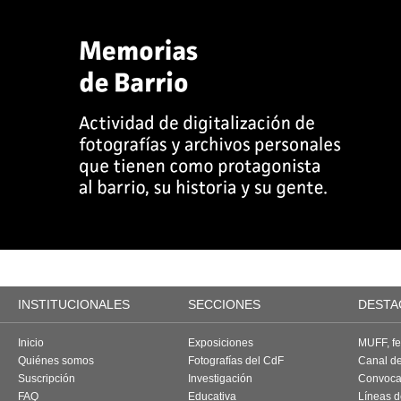
INSTITUCIONALES
SECCIONES
DESTA
Inicio
Exposiciones
MUFF, fes
Quiénes somos
Fotografías del CdF
Canal d
Suscripción
Investigación
Convoca
FAQ
Educativa
Líneas d