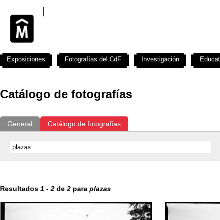
Exposiciones
Fotografías del CdF
Investigación
Educat
Catálogo de fotografías
General
Catálogo de fotografías
Resultados
1
-
2
de
2
para
plazas