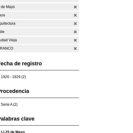
 de Mayo
aza
quitectura
lle
udad Vieja
ARANCO
echa de registro
1920 - 1929 (2)
Procedencia
Serie A (2)
alabras clave
(-)
25 de Mayo