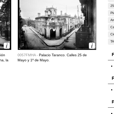
25
Pl
Ar
Ca
Ci
T
F
ción
0057FMHA -
Palacio Taranco. Calles 25 de
ha, la
Mayo y 1º de Mayo.
P