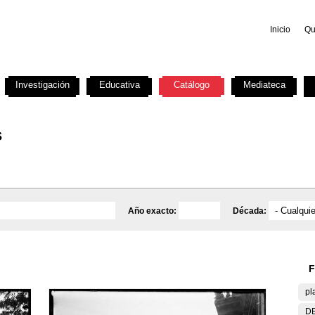
Inicio
Qu
Investigación
Educativa
Catálogo
Mediateca
s
Año exacto:
Década:
F
pl
DE