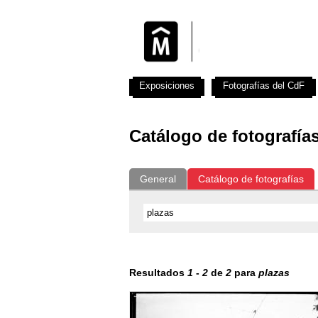
Exposiciones
Fotografías del CdF
Catálogo de fotografía
General
Catálogo de fotografías
Resultados
1
-
2
de
2
para
plazas