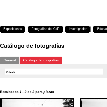
Exposiciones
Fotografías del CdF
Investigación
Educat
Catálogo de fotografías
General
Catálogo de fotografías
Resultados
1
-
2
de
2
para
plazas