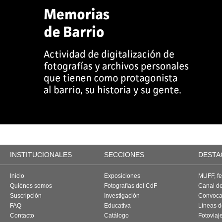
INSTITUCIONALES
SECCIONES
DESTA
Inicio
Exposiciones
MUFF, fes
Quiénes somos
Fotografías del CdF
Canal d
Suscripción
Investigación
Convoca
FAQ
Educativa
Líneas d
Contacto
Catálogo
Fotoviaj