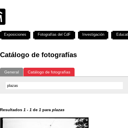
Exposiciones
Fotografías del CdF
Investigación
Educat
Catálogo de fotografías
General
Catálogo de fotografías
Resultados
1
-
1
de
1
para
plazas