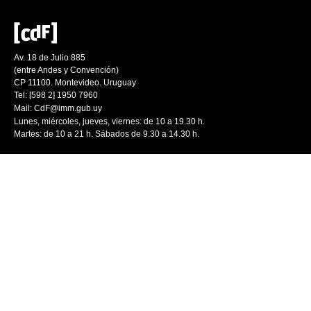
Av. 18 de Julio 885
(entre Andes y Convención)
CP 11100. Montevideo. Uruguay
Tel: [598 2] 1950 7960
Mail:
CdF@imm.gub.uy
Lunes, miércoles, jueves, viernes: de 10 a 19.30 h.
Martes: de 10 a 21 h. Sábados de 9.30 a 14.30 h.