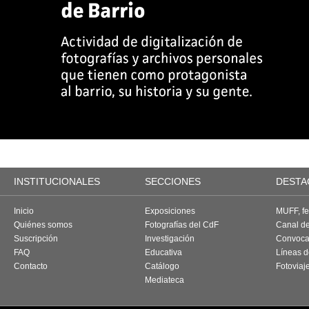
INSTITUCIONALES
SECCIONES
DESTA
Inicio
Exposiciones
MUFF, fes
Quiénes somos
Fotografías del CdF
Canal d
Suscripción
Investigación
Convoca
FAQ
Educativa
Líneas d
Contacto
Catálogo
Fotoviaj
Mediateca