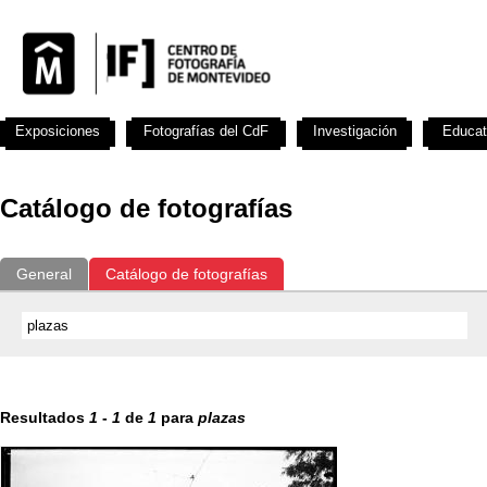
Exposiciones
Fotografías del CdF
Investigación
Educat
Catálogo de fotografías
General
Catálogo de fotografías
Resultados
1
-
1
de
1
para
plazas