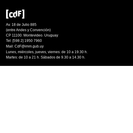
Av. 18 de Julio 885
(entre Andes y Convención)
CP 11100. Montevideo. Uruguay
Tel: [598 2] 1950 7960
Mail:
CdF@imm.gub.uy
Lunes, miércoles, jueves, viernes: de 10 a 19.30 h.
Martes: de 10 a 21 h. Sábados de 9.30 a 14.30 h.