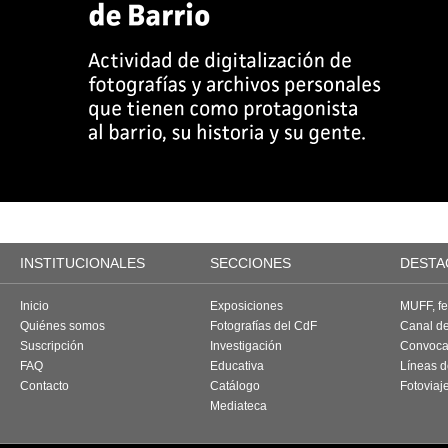
INSTITUCIONALES
SECCIONES
DESTA
Inicio
Exposiciones
MUFF, fes
Quiénes somos
Fotografías del CdF
Canal d
Suscripción
Investigación
Convoca
FAQ
Educativa
Líneas d
Contacto
Catálogo
Fotoviaj
Mediateca