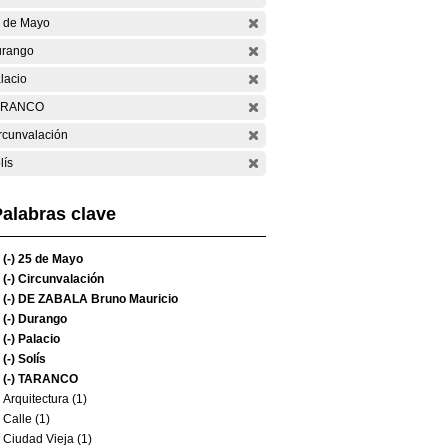
 de Mayo
rango
lacio
ARANCO
rcunvalación
lís
alabras clave
(-)
25 de Mayo
(-)
Circunvalación
(-)
DE ZABALA Bruno Mauricio
(-)
Durango
(-)
Palacio
(-)
Solís
(-)
TARANCO
Arquitectura (1)
Calle (1)
Ciudad Vieja (1)