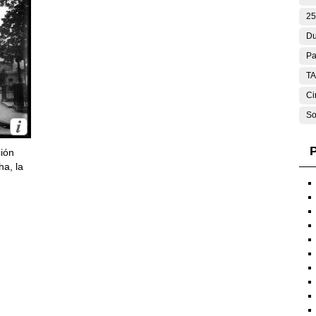
25
Du
Pa
T
Ci
So
P
ción
ha, la