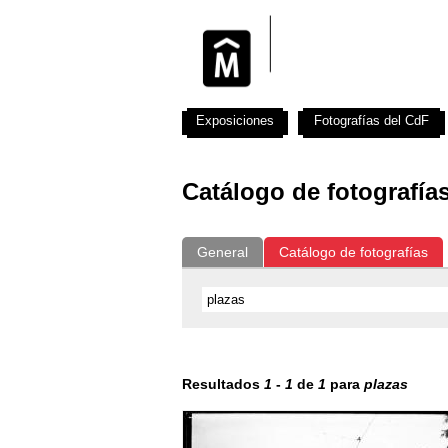
Exposiciones
Fotografías del CdF
Catálogo de fotografía
General
Catálogo de fotografías
Resultados
1
-
1
de
1
para
plazas