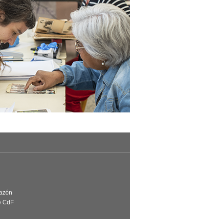
Razón
e CdF