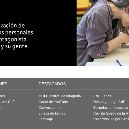
NES
DESTACADOS
nes
MUFF, festival de fotografía
CdF Tienda
as del CdF
Canal de YouTube
Descargar logo CdF
ión
Convocatorias
Escuelas de fotografía
Líneas de tiempo
Revista Sueño de la 
Fotoviaje
Recorrido 3D por Sed
a