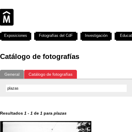
Exposiciones
Fotografías del CdF
Investigación
Educat
Catálogo de fotografías
General
Catálogo de fotografías
Resultados
1
-
1
de
1
para
plazas