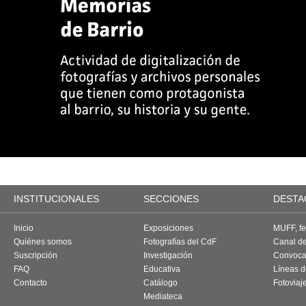
INSTITUCIONALES
SECCIONES
DESTA
Inicio
Exposiciones
MUFF, fes
Quiénes somos
Fotografías del CdF
Canal d
Suscripción
Investigación
Convoca
FAQ
Educativa
Líneas d
Contacto
Catálogo
Fotoviaj
Mediateca