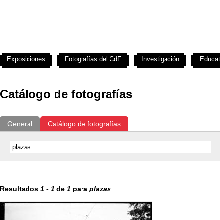
Exposiciones
Fotografías del CdF
Investigación
Educat
Catálogo de fotografías
General
Catálogo de fotografías
Resultados
1
-
1
de
1
para
plazas