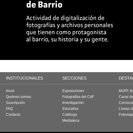
INSTITUCIONALES
SECCIONES
DESTA
Inicio
Exposiciones
MUFF, fes
Quiénes somos
Fotografías del CdF
Canal d
Suscripción
Investigación
Convoca
FAQ
Educativa
Líneas d
Contacto
Catálogo
Fotoviaj
Mediateca