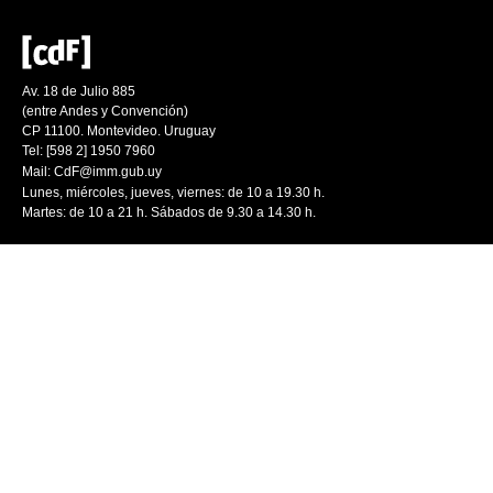
Av. 18 de Julio 885
(entre Andes y Convención)
CP 11100. Montevideo. Uruguay
Tel: [598 2] 1950 7960
Mail:
CdF@imm.gub.uy
Lunes, miércoles, jueves, viernes: de 10 a 19.30 h.
Martes: de 10 a 21 h. Sábados de 9.30 a 14.30 h.