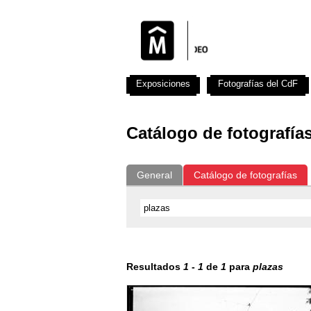
Exposiciones
Fotografías del CdF
Catálogo de fotografía
General
Catálogo de fotografías
Resultados
1
-
1
de
1
para
plazas