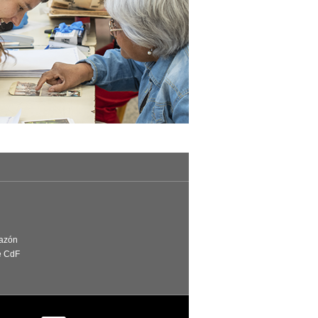
Razón
e CdF