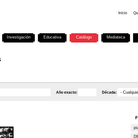
Inicio
Qu
Investigación
Educativa
Catálogo
Mediateca
s
Año exacto:
Década:
F
pl
DE