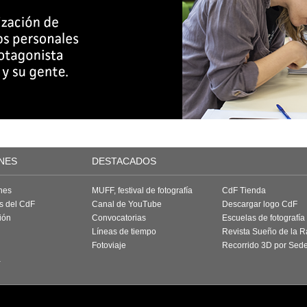
NES
DESTACADOS
nes
MUFF, festival de fotografía
CdF Tienda
as del CdF
Canal de YouTube
Descargar logo CdF
ión
Convocatorias
Escuelas de fotografía
Líneas de tiempo
Revista Sueño de la 
Fotoviaje
Recorrido 3D por Sed
a