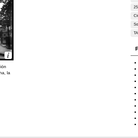
25
Ci
So
T
P
ción
ha, la