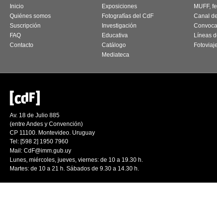
Inicio
Exposiciones
MUFF, fes
Quiénes somos
Fotografías del CdF
Canal d
Suscripción
Investigación
Convoca
FAQ
Educativa
Líneas d
Contacto
Catálogo
Fotoviaj
Mediateca
Av. 18 de Julio 885
(entre Andes y Convención)
CP 11100. Montevideo. Uruguay
Tel: [598 2] 1950 7960
Mail:
CdF@imm.gub.uy
Lunes, miércoles, jueves, viernes: de 10 a 19.30 h.
Martes: de 10 a 21 h. Sábados de 9.30 a 14.30 h.