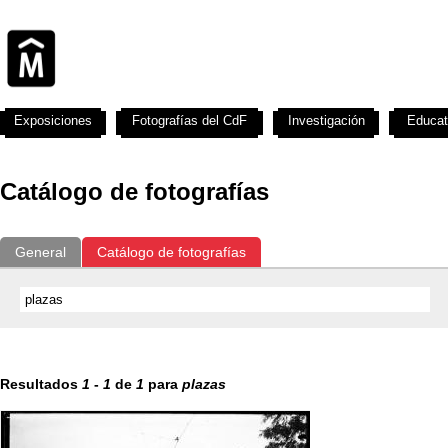
Exposiciones
Fotografías del CdF
Investigación
Educat
Catálogo de fotografías
General
Catálogo de fotografías
Resultados
1
-
1
de
1
para
plazas