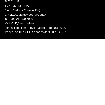
Av. 18 de Julio 885
(entre Andes y Convención)
CP 11100. Montevideo. Uruguay
Tel: [598 2] 1950 7960
Mail:
CdF@imm.gub.uy
Lunes, miércoles, jueves, viernes: de 10 a 19.30 h.
Martes: de 10 a 21 h. Sábados de 9.30 a 14.30 h.