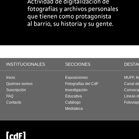
INSTITUCIONALES
SECCIONES
DESTA
Inicio
Exposiciones
MUFF, fes
Quiénes somos
Fotografías del CdF
Canal d
Suscripción
Investigación
Convoca
FAQ
Educativa
Líneas d
Contacto
Catálogo
Fotoviaj
Mediateca