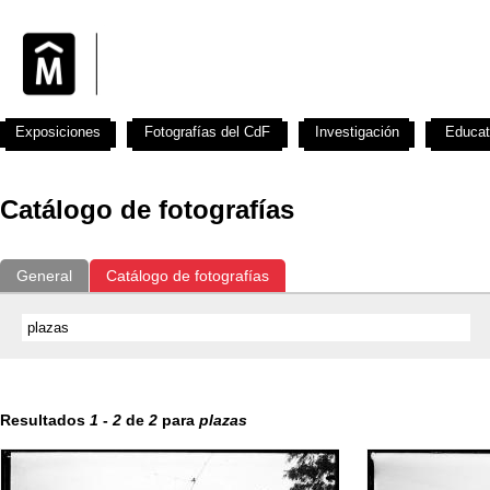
Exposiciones
Fotografías del CdF
Investigación
Educat
Catálogo de fotografías
General
Catálogo de fotografías
Resultados
1
-
2
de
2
para
plazas