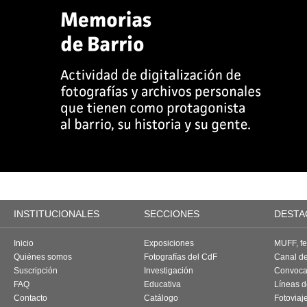
INSTITUCIONALES
SECCIONES
DESTA
Inicio
Exposiciones
MUFF, fes
Quiénes somos
Fotografías del CdF
Canal d
Suscripción
Investigación
Convoca
FAQ
Educativa
Líneas d
Contacto
Catálogo
Fotoviaj