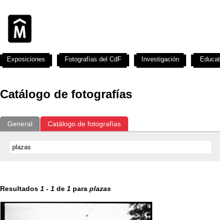
Exposiciones
Fotografías del CdF
Investigación
Educat
Catálogo de fotografías
General
Catálogo de fotografías
Resultados
1
-
1
de
1
para
plazas