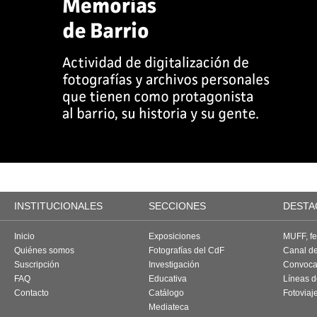
INSTITUCIONALES
SECCIONES
DESTA
Inicio
Exposiciones
MUFF, fes
Quiénes somos
Fotografías del CdF
Canal d
Suscripción
Investigación
Convoca
FAQ
Educativa
Líneas d
Contacto
Catálogo
Fotoviaj
Mediateca